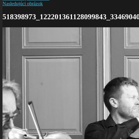
Nasledujúci obrázok
518398973_122201361128099843_3346904