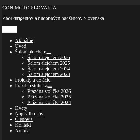
Prejsť
CON MOTO SLOVAKIA
na
Zbor dirigentov a hudobných nadšencov Slovenska
obsah
Menu
Aktuálne
Úvod
Šalom alejchem
rozbaliť
Šalom alejchem 2026
odvodené
Šalom alejchem 2025
menu
Šalom alejchem 2024
Šalom alejchem 2023
Projekty a dotácie
Prázdna stolička
rozbaliť
Prázdna stolička 2026
odvodené
Prázdna stolička 2025
menu
Prázdna stolička 2024
Kvety
Napísali o nás
Členovia
Kontakt
Archív