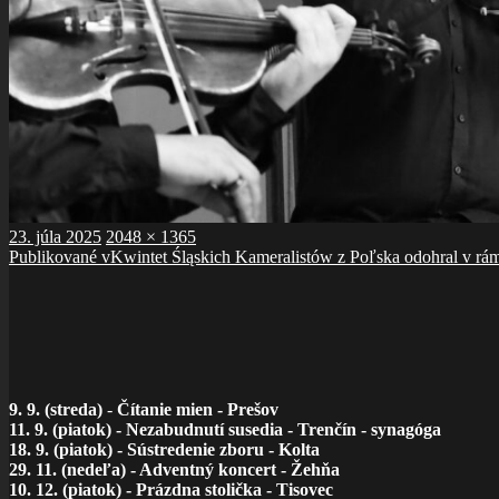
Publikované
Plná
23. júla 2025
2048 × 1365
Navigácia
veľkosť
Publikované v
Kwintet Śląskich Kameralistów z Poľska odohral v rá
v
článku
9. 9. (streda)
-
Čítanie mien - Prešov
11. 9. (piatok) - Nezabudnutí susedia - Trenčín - synagóga
18. 9. (piatok) - Sústredenie zboru - Kolta
29. 11. (nedeľa) - Adventný koncert - Žehňa
10. 12. (piatok) - Prázdna stolička - Tisovec