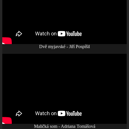
Dvě myjavské - Jiří Pospíšil
Maličká som - Adriana Tomášová