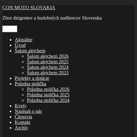
Prejsť
CON MOTO SLOVAKIA
na
Zbor dirigentov a hudobných nadšencov Slovenska
obsah
Menu
Aktuálne
Úvod
Šalom alejchem
Šalom alejchem 2026
Šalom alejchem 2025
Šalom alejchem 2024
Šalom alejchem 2023
Projekty a dotácie
Prázdna stolička
Prázdna stolička 2026
Prázdna stolička 2025
Prázdna stolička 2024
Kvety
Napísali o nás
Členovia
Kontakt
Archív