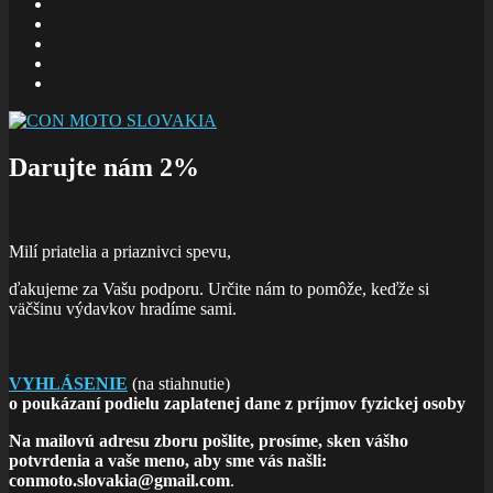
E-
mail
Facebook
zboru
Facebook
Šalom
Facebook
Slolička
instagram
Darujte nám 2%
Milí priatelia a priaznivci spevu,
ďakujeme za Vašu podporu. Určite nám to pomôže, keďže si
väčšinu výdavkov hradíme sami.
VYHLÁSENIE
(na stiahnutie)
o poukázaní podielu zaplatenej dane z príjmov fyzickej osoby
Na mailovú adresu zboru pošlite, prosíme, sken vášho
potvrdenia a vaše meno, aby sme vás našli:
conmoto.slovakia@gmail.com
.