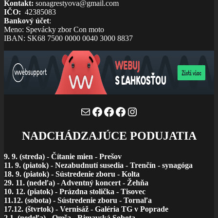
Kontakt:
sonagrestyova@gmail.com
IČO
:
42385083
Bankový účet
:
Meno: Spevácky zbor Con moto
IBAN: SK68 7500 0000 0040 3000 8837
Mail
Facebook
Facebook
Facebook
Instagram
NADCHÁDZAJÚCE PODUJATIA
9. 9. (streda)
-
Čítanie mien - Prešov
11. 9. (piatok) - Nezabudnutí susedia - Trenčín - synagóga
18. 9. (piatok) - Sústredenie zboru - Kolta
29. 11. (nedeľa) - Adventný koncert - Žehňa
10. 12. (piatok) - Prázdna stolička - Tisovec
11.12. (sobota) - Sústredenie zboru - Tornaľa
17.12. (štvrtok) - Vernisáž - Galéria TG v Poprade
2.1. (nedeľa) - Omša - Rimavská Sobota