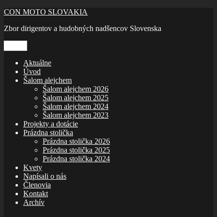
Prejsť
CON MOTO SLOVAKIA
na
Zbor dirigentov a hudobných nadšencov Slovenska
obsah
Menu
Aktuálne
Úvod
Šalom alejchem
Šalom alejchem 2026
Šalom alejchem 2025
Šalom alejchem 2024
Šalom alejchem 2023
Projekty a dotácie
Prázdna stolička
Prázdna stolička 2026
Prázdna stolička 2025
Prázdna stolička 2024
Kvety
Napísali o nás
Členovia
Kontakt
Archív