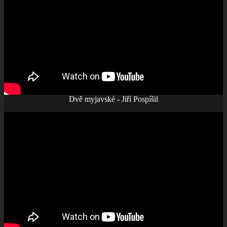
Dvě myjavské - Jiří Pospíšil