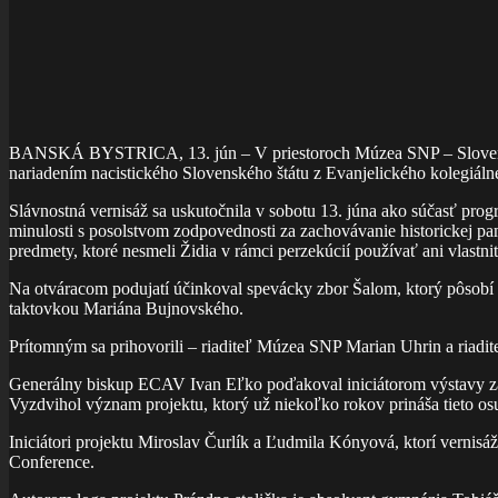
BANSKÁ BYSTRICA, 13. jún – V priestoroch Múzea SNP – Slovenskéh
nariadením nacistického Slovenského štátu z Evanjelického kolegiálne
Slávnostná vernisáž sa uskutočnila v sobotu 13. júna ako súčasť prog
minulosti s posolstvom zodpovednosti za zachovávanie historickej pa
predmety, ktoré nesmeli Židia v rámci perzekúcií používať ani vlastniť 
Na otváracom podujatí účinkoval spevácky zbor Šalom, ktorý pôsobí
taktovkou Mariána Bujnovského.
Prítomným sa prihovorili – riaditeľ Múzea SNP Marian Uhrin a riadi
Generálny biskup ECAV Ivan Eľko poďakoval iniciátorom výstavy za i
Vyzdvihol význam projektu, ktorý už niekoľko rokov prináša tieto os
Iniciátori projektu Miroslav Čurlík a Ľudmila Kónyová, ktorí verni
Conference.