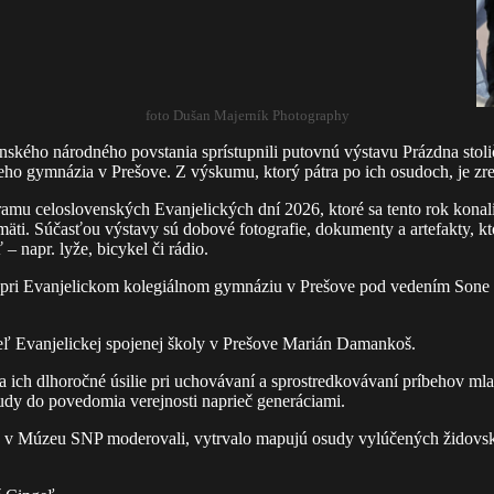
foto Dušan Majerník Photography
o národného povstania sprístupnili putovnú výstavu Prázdna stolič
ho gymnázia v Prešove. Z výskumu, ktorý pátra po ich osudoch, je zrej
ramu celoslovenských Evanjelických dní 2026, ktoré sa tento rok konali
mäti. Súčasťou výstavy sú dobové fotografie, dokumenty a artefakty, k
– napr. lyže, bicykel či rádio.
 pri Evanjelickom kolegiálnom gymnáziu v Prešove pod vedením Sone 
teľ Evanjelickej spojenej školy v Prešove Marián Damankoš.
ch dlhoročné úsilie pri uchovávaní a sprostredkovávaní príbehov mladý
udy do povedomia verejnosti naprieč generáciami.
sáž v Múzeu SNP moderovali, vytrvalo mapujú osudy vylúčených židovsk