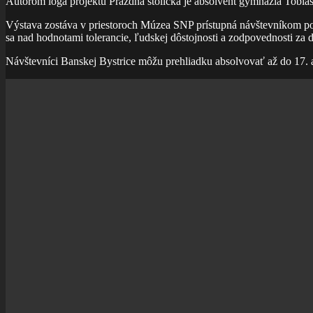
Autorom loga projektu Prázdna stolička je absolvent gymnázia Tobiá
Výstava zostáva v priestoroch Múzea SNP prístupná návštevníkom poč
sa nad hodnotami tolerancie, ľudskej dôstojnosti a zodpovednosti za 
Návštevníci Banskej Bystrice môžu prehliadku absolvovať až do 17. 