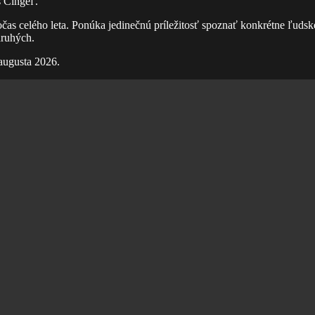
š Cingeľ.
as celého leta. Ponúka jedinečnú príležitosť spoznať konkrétne ľudsk
druhých.
augusta 2026.