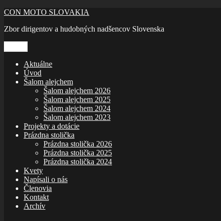
Prejsť
CON MOTO SLOVAKIA
na
Zbor dirigentov a hudobných nadšencov Slovenska
obsah
Menu
Aktuálne
Úvod
Šalom alejchem
Šalom alejchem 2026
Šalom alejchem 2025
Šalom alejchem 2024
Šalom alejchem 2023
Projekty a dotácie
Prázdna stolička
Prázdna stolička 2026
Prázdna stolička 2025
Prázdna stolička 2024
Kvety
Napísali o nás
Členovia
Kontakt
Archív