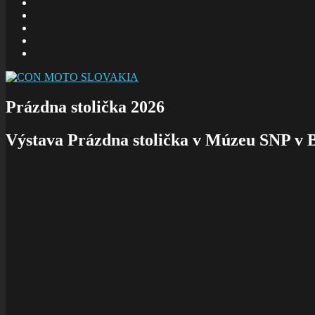
E-
mail
Facebook
zboru
Facebook
Šalom
Facebook
Slolička
instagram
Prázdna stolička 2026
Výstava Prázdna stolička v Múzeu SNP v B