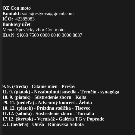
OZ Con moto
Kontakt:
sonagrestyova@gmail.com
IČO
:
42385083
Bankový účet
:
Meno: Spevácky zbor Con moto
IBAN: SK68 7500 0000 0040 3000 8837
9. 9. (streda)
-
Čítanie mien - Prešov
11. 9. (piatok) - Nezabudnutí susedia - Trenčín - synagóga
18. 9. (piatok) - Sústredenie zboru - Kolta
29. 11. (nedeľa) - Adventný koncert - Žehňa
10. 12. (piatok) - Prázdna stolička - Tisovec
11.12. (sobota) - Sústredenie zboru - Tornaľa
17.12. (štvrtok) - Vernisáž - Galéria TG v Poprade
2.1. (nedeľa) - Omša - Rimavská Sobota