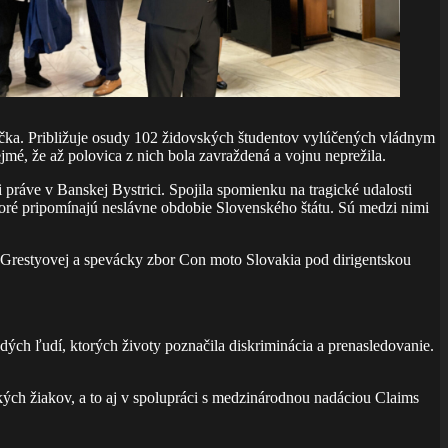
ka. Približuje osudy 102 židovských študentov vylúčených vládnym
mé, že až polovica z nich bola zavraždená a vojnu neprežila.
 práve v Banskej Bystrici. Spojila spomienku na tragické udalosti
toré pripomínajú neslávne obdobie Slovenského štátu. Sú medzi nimi
Grestyovej a spevácky zbor Con moto Slovakia pod dirigentskou
ch ľudí, ktorých životy poznačila diskriminácia a prenasledovanie.
ých žiakov, a to aj v spolupráci s medzinárodnou nadáciou Claims