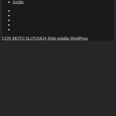
Archív
E-
mail
Facebook
zboru
Facebook
Šalom
Facebook
Slolička
instagram
CON MOTO SLOVAKIA
Hrdo poháňa WordPress