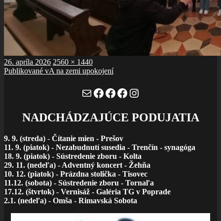
Publikované
Plná
26. apríla 2026
2560 × 1440
Navigácia
veľkosť
Publikované v
A na zemi upokojení
v
Mail
Facebook
Facebook
Facebook
Instagram
článku
NADCHÁDZAJÚCE PODUJATIA
9. 9. (streda)
-
Čítanie mien - Prešov
11. 9. (piatok) - Nezabudnutí susedia - Trenčín - synagóga
18. 9. (piatok) - Sústredenie zboru - Kolta
29. 11. (nedeľa) - Adventný koncert - Žehňa
10. 12. (piatok) - Prázdna stolička - Tisovec
11.12. (sobota) - Sústredenie zboru - Tornaľa
17.12. (štvrtok) - Vernisáž - Galéria TG v Poprade
2.1. (nedeľa) - Omša - Rimavská Sobota