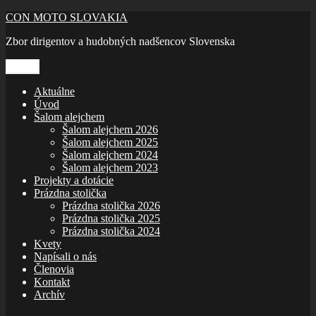
Prejsť
CON MOTO SLOVAKIA
na
Zbor dirigentov a hudobných nadšencov Slovenska
obsah
Menu
Aktuálne
Úvod
Šalom alejchem
Šalom alejchem 2026
Šalom alejchem 2025
Šalom alejchem 2024
Šalom alejchem 2023
Projekty a dotácie
Prázdna stolička
Prázdna stolička 2026
Prázdna stolička 2025
Prázdna stolička 2024
Kvety
Napísali o nás
Členovia
Kontakt
Archív