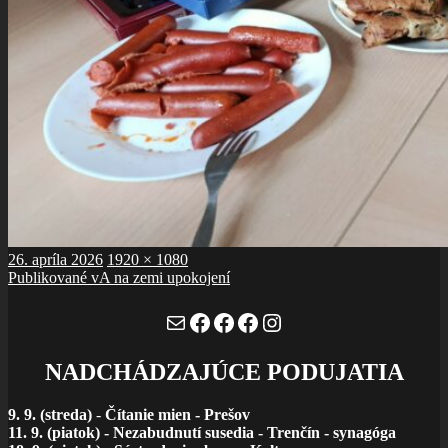
Publikované
Plná
26. apríla 2026
1920 × 1080
Navigácia
veľkosť
Publikované v
A na zemi upokojení
v
Mail
Facebook
Facebook
Facebook
Instagram
článku
NADCHÁDZAJÚCE PODUJATIA
9. 9. (streda)
-
Čítanie mien - Prešov
11. 9. (piatok) - Nezabudnutí susedia - Trenčín - synagóga