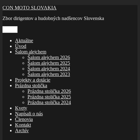
Prejsť
CON MOTO SLOVAKIA
na
Zbor dirigentov a hudobných nadšencov Slovenska
obsah
Menu
Aktuálne
Úvod
Šalom alejchem
Šalom alejchem 2026
Šalom alejchem 2025
Šalom alejchem 2024
Šalom alejchem 2023
Projekty a dotácie
Prázdna stolička
Prázdna stolička 2026
Prázdna stolička 2025
Prázdna stolička 2024
Kvety
Napísali o nás
Členovia
Kontakt
Archív