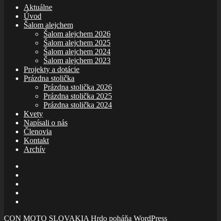
Aktuálne
Úvod
Šalom alejchem
Šalom alejchem 2026
Šalom alejchem 2025
Šalom alejchem 2024
Šalom alejchem 2023
Projekty a dotácie
Prázdna stolička
Prázdna stolička 2026
Prázdna stolička 2025
Prázdna stolička 2024
Kvety
Napísali o nás
Členovia
Kontakt
Archív
E-
mail
Facebook
zboru
Facebook
Šalom
Facebook
Slolička
instagram
CON MOTO SLOVAKIA
Hrdo poháňa WordPress