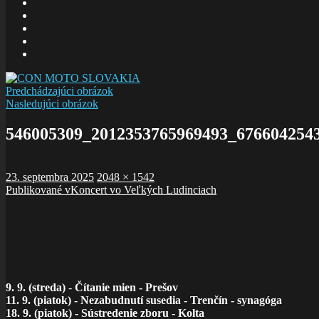
E-
mail
Facebook
zboru
Facebook
Šalom
Facebook
Slolička
instagram
Predchádzajúci obrázok
Nasledujúci obrázok
546005309_2012353765969493_676604254
Publikované
Plná
23. septembra 2025
2048 × 1542
Navigácia
veľkosť
Publikované v
Koncert vo Veľkých Ludinciach
v
článku
9. 9. (streda)
-
Čítanie mien - Prešov
11. 9. (piatok) - Nezabudnutí susedia - Trenčín - synagóga
18. 9. (piatok) - Sústredenie zboru - Kolta