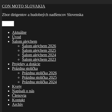
Prejsť
CON MOTO SLOVAKIA
na
Zbor dirigentov a hudobných nadšencov Slovenska
obsah
Menu
Aktuálne
Úvod
Šalom alejchem
Šalom alejchem 2026
Šalom alejchem 2025
Šalom alejchem 2024
Šalom alejchem 2023
Projekty a dotácie
Prázdna stolička
Prázdna stolička 2026
Prázdna stolička 2025
Prázdna stolička 2024
Kvety
Napísali o nás
Členovia
Kontakt
Archív