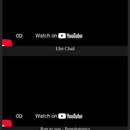
Ešet Chail
Run to you - Pentahatonics