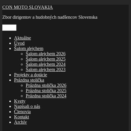
Prejsť
CON MOTO SLOVAKIA
na
Zbor dirigentov a hudobných nadšencov Slovenska
obsah
Menu
Aktuálne
Úvod
Šalom alejchem
Šalom alejchem 2026
Šalom alejchem 2025
Šalom alejchem 2024
Šalom alejchem 2023
Projekty a dotácie
Prázdna stolička
Prázdna stolička 2026
Prázdna stolička 2025
Prázdna stolička 2024
Kvety
Napísali o nás
Členovia
Kontakt
Archív