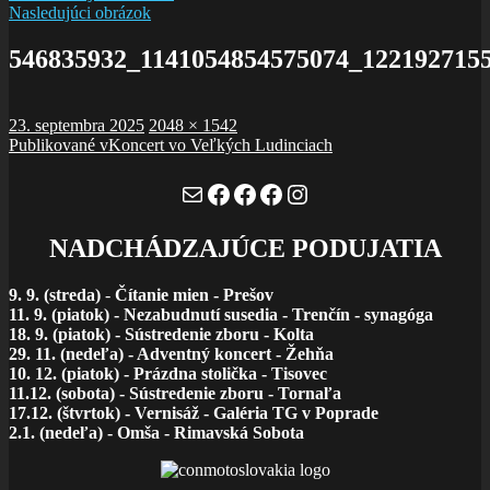
Nasledujúci obrázok
546835932_1141054854575074_122192715
Publikované
Plná
23. septembra 2025
2048 × 1542
Navigácia
veľkosť
Publikované v
Koncert vo Veľkých Ludinciach
v
Mail
Facebook
Facebook
Facebook
Instagram
článku
NADCHÁDZAJÚCE PODUJATIA
9. 9. (streda)
-
Čítanie mien - Prešov
11. 9. (piatok) - Nezabudnutí susedia - Trenčín - synagóga
18. 9. (piatok) - Sústredenie zboru - Kolta
29. 11. (nedeľa) - Adventný koncert - Žehňa
10. 12. (piatok) - Prázdna stolička - Tisovec
11.12. (sobota) - Sústredenie zboru - Tornaľa
17.12. (štvrtok) - Vernisáž - Galéria TG v Poprade
2.1. (nedeľa) - Omša - Rimavská Sobota