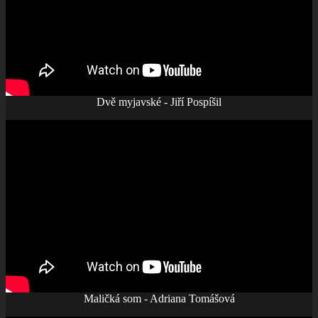
Dvě myjavské - Jiří Pospíšil
Maličká som - Adriana Tomášová