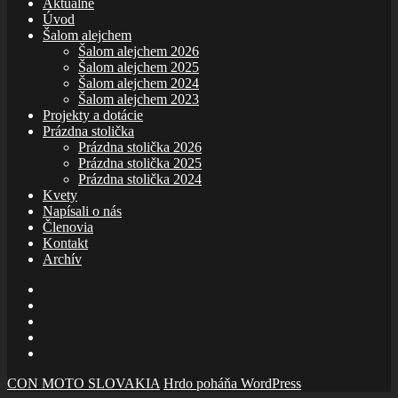
Aktuálne
Úvod
Šalom alejchem
Šalom alejchem 2026
Šalom alejchem 2025
Šalom alejchem 2024
Šalom alejchem 2023
Projekty a dotácie
Prázdna stolička
Prázdna stolička 2026
Prázdna stolička 2025
Prázdna stolička 2024
Kvety
Napísali o nás
Členovia
Kontakt
Archív
E-
mail
Facebook
zboru
Facebook
Šalom
Facebook
Slolička
instagram
CON MOTO SLOVAKIA
Hrdo poháňa WordPress