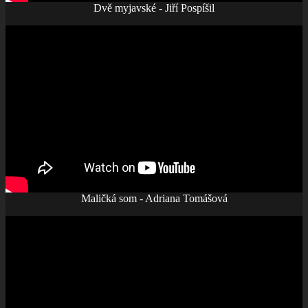
Dvě myjavské - Jiří Pospíšil
Maličká som - Adriana Tomášová