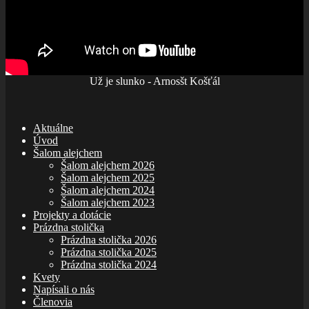
Už je slunko - Arnosšt Košťál
Aktuálne
Úvod
Šalom alejchem
Šalom alejchem 2026
Šalom alejchem 2025
Šalom alejchem 2024
Šalom alejchem 2023
Projekty a dotácie
Prázdna stolička
Prázdna stolička 2026
Prázdna stolička 2025
Prázdna stolička 2024
Kvety
Napísali o nás
Členovia