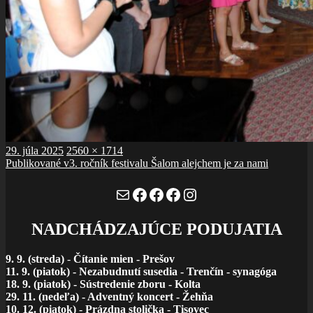
Publikované
Plná
29. júla 2025
2560 × 1714
Navigácia
veľkosť
Publikované v
3. ročník festivalu Šalom alejchem je za nami
v
Mail
Facebook
Facebook
Facebook
Instagram
článku
NADCHÁDZAJÚCE PODUJATIA
9. 9. (streda)
-
Čítanie mien - Prešov
11. 9. (piatok) - Nezabudnutí susedia - Trenčín - synagóga
18. 9. (piatok) - Sústredenie zboru - Kolta
29. 11. (nedeľa) - Adventný koncert - Žehňa
10. 12. (piatok) - Prázdna stolička - Tisovec