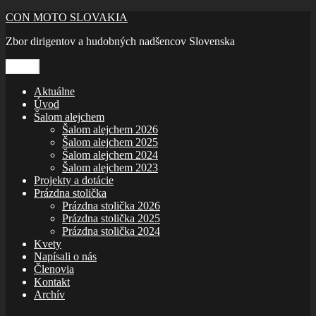
Prejsť
CON MOTO SLOVAKIA
na
Zbor dirigentov a hudobných nadšencov Slovenska
obsah
Menu
Aktuálne
Úvod
Šalom alejchem
Šalom alejchem 2026
Šalom alejchem 2025
Šalom alejchem 2024
Šalom alejchem 2023
Projekty a dotácie
Prázdna stolička
Prázdna stolička 2026
Prázdna stolička 2025
Prázdna stolička 2024
Kvety
Napísali o nás
Členovia
Kontakt
Archív