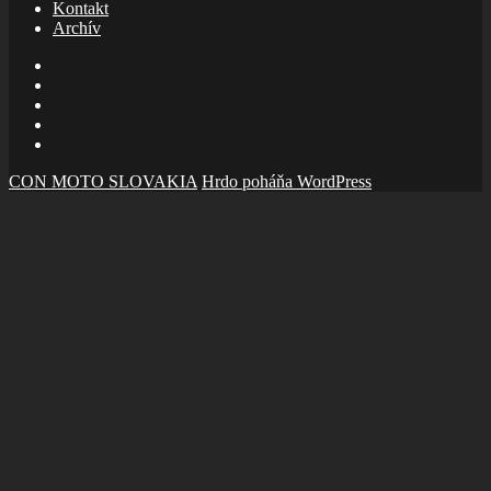
Kontakt
Archív
E-
mail
Facebook
zboru
Facebook
Šalom
Facebook
Slolička
instagram
CON MOTO SLOVAKIA
Hrdo poháňa WordPress