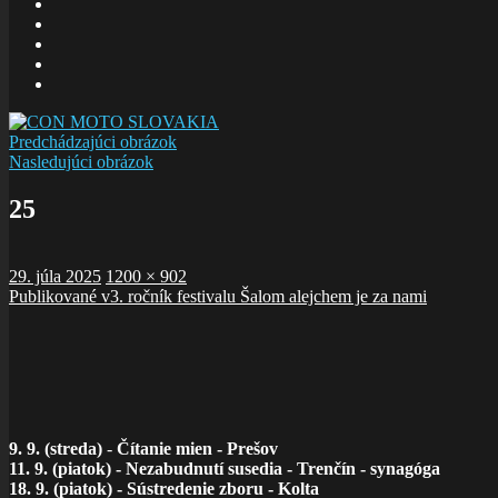
E-
mail
Facebook
zboru
Facebook
Šalom
Facebook
Slolička
instagram
Predchádzajúci obrázok
Nasledujúci obrázok
25
Publikované
Plná
29. júla 2025
1200 × 902
Navigácia
veľkosť
Publikované v
3. ročník festivalu Šalom alejchem je za nami
v
článku
9. 9. (streda)
-
Čítanie mien - Prešov
11. 9. (piatok) - Nezabudnutí susedia - Trenčín - synagóga
18. 9. (piatok) - Sústredenie zboru - Kolta