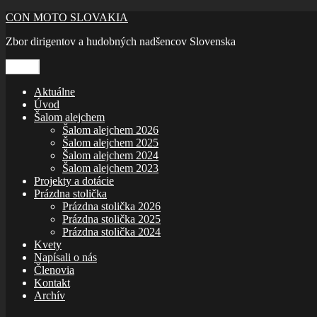
Prejsť
CON MOTO SLOVAKIA
na
Zbor dirigentov a hudobných nadšencov Slovenska
obsah
Menu
Aktuálne
Úvod
Šalom alejchem
Šalom alejchem 2026
Šalom alejchem 2025
Šalom alejchem 2024
Šalom alejchem 2023
Projekty a dotácie
Prázdna stolička
Prázdna stolička 2026
Prázdna stolička 2025
Prázdna stolička 2024
Kvety
Napísali o nás
Členovia
Kontakt
Archív