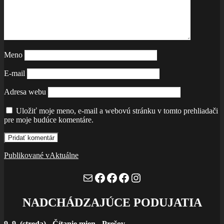
Meno
E-mail
Adresa webu
Uložiť moje meno, e-mail a webovú stránku v tomto prehliadači
pre moje budúce komentáre.
Navigácia
Publikované v
Aktuálne
v
Mail
Facebook
Facebook
Facebook
Instagram
článku
NADCHÁDZAJÚCE PODUJATIA
9. 9. (streda)
-
Čítanie mien - Prešov