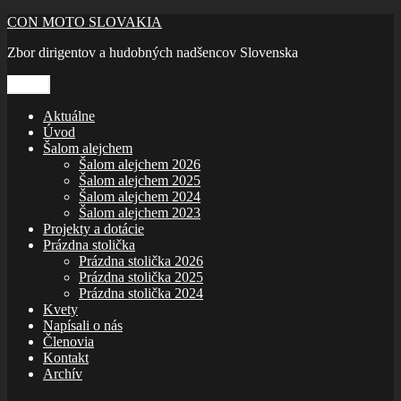
Prejsť
CON MOTO SLOVAKIA
na
Zbor dirigentov a hudobných nadšencov Slovenska
obsah
Menu
Aktuálne
Úvod
Šalom alejchem
Šalom alejchem 2026
Šalom alejchem 2025
Šalom alejchem 2024
Šalom alejchem 2023
Projekty a dotácie
Prázdna stolička
Prázdna stolička 2026
Prázdna stolička 2025
Prázdna stolička 2024
Kvety
Napísali o nás
Členovia
Kontakt
Archív