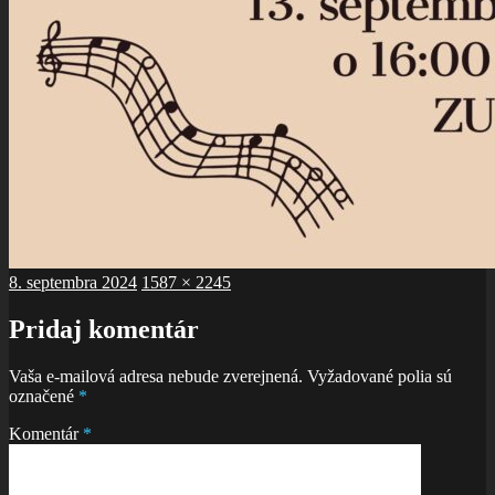
Publikované
Plná
8. septembra 2024
1587 × 2245
veľkosť
Pridaj komentár
Vaša e-mailová adresa nebude zverejnená.
Vyžadované polia sú
označené
*
Komentár
*