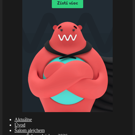
Aktuálne
Úvod
Šalom alejchem