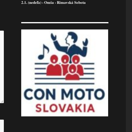
2.1. (nedeľa) - Omša - Rimavská Sobota