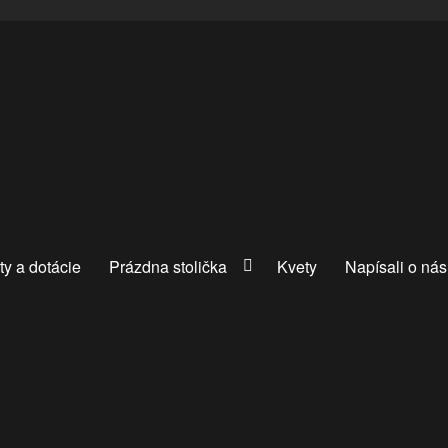
ty a dotácie
Prázdna stolička
Kvety
Napísali o nás