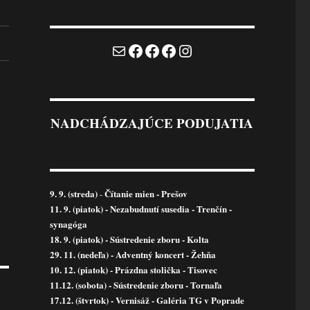
Mail
Facebook
Facebook
Facebook
Instagram
NADCHÁDZAJÚCE PODUJATIA
9. 9. (streda)
Čítanie mien - Prešov
-
11. 9. (piatok) - Nezabudnutí susedia - Trenčín -
synagóga
18. 9. (piatok) - Sústredenie zboru - Kolta
29. 11. (nedeľa) - Adventný koncert - Žehňa
10. 12. (piatok) - Prázdna stolička - Tisovec
11.12. (sobota) - Sústredenie zboru - Tornaľa
17.12. (štvrtok) - Vernisáž - Galéria TG v Poprade