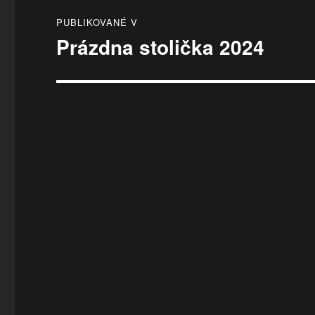
Navigácia
PUBLIKOVANÉ V
v
Prázdna stolička 2024
článku