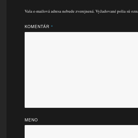
Vaša e-mailová adresa nebude zverejnená.
Vyžadované polia sú oz
KOMENTÁR
*
MENO