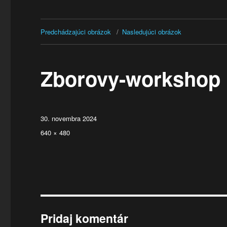
Predchádzajúci obrázok
Nasledujúci obrázok
Zborovy-workshop
Publikované
30. novembra 2024
Plná
640 × 480
veľkosť
Pridaj komentár