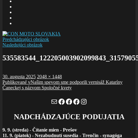
E-
mail
Facebook
zboru
Facebook
Šalom
Facebook
Slolička
instagram
Predchádzajúci obrázok
Nasledujúci obrázok
535583544_122205003902099843_3157905
Publikované
Plná
30. augusta 2025
2048 × 1448
Navigácia
veľkosť
Publikované v
Našim spevom sme podporili vernisáž Kataríny
Čaneckej s názvom Spoločné kvety
v
článku
Mail
Facebook
Facebook
Facebook
Instagram
NADCHÁDZAJÚCE PODUJATIA
9. 9. (streda)
-
Čítanie mien - Prešov
11. 9. (piatok) - Nezabudnutí susedia - Trenčín - synagóga