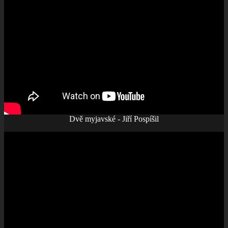
Dvě myjavské - Jiří Pospíšil