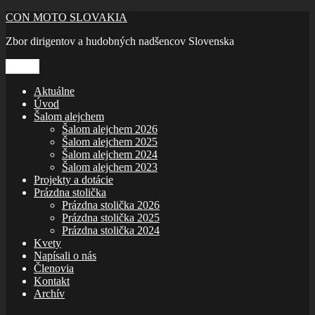
Prejsť
CON MOTO SLOVAKIA
na
Zbor dirigentov a hudobných nadšencov Slovenska
obsah
Menu
Aktuálne
Úvod
Šalom alejchem
Šalom alejchem 2026
Šalom alejchem 2025
Šalom alejchem 2024
Šalom alejchem 2023
Projekty a dotácie
Prázdna stolička
Prázdna stolička 2026
Prázdna stolička 2025
Prázdna stolička 2024
Kvety
Napísali o nás
Členovia
Kontakt
Archív