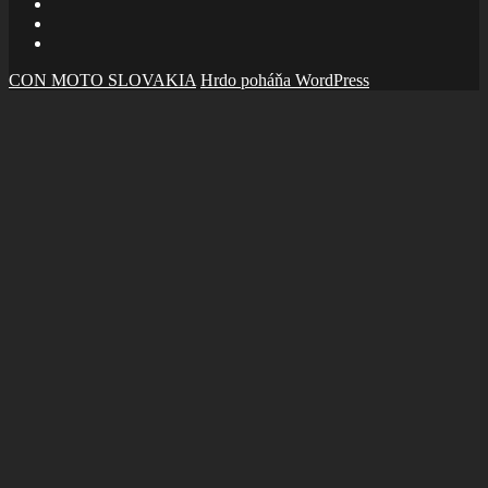
zboru
Facebook
Šalom
Facebook
Slolička
instagram
CON MOTO SLOVAKIA
Hrdo poháňa WordPress