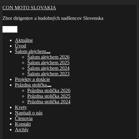
Prejsť
CON MOTO SLOVAKIA
na
Zbor dirigentov a hudobných nadšencov Slovenska
obsah
Menu
Aktuálne
Úvod
Šalom alejchem
rozbaliť
Šalom alejchem 2026
odvodené
Šalom alejchem 2025
menu
Šalom alejchem 2024
Šalom alejchem 2023
Projekty a dotácie
Prázdna stolička
rozbaliť
Prázdna stolička 2026
odvodené
Prázdna stolička 2025
menu
Prázdna stolička 2024
Kvety
Napísali o nás
Členovia
Kontakt
Archív