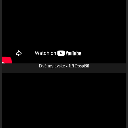
Dvě myjavské - Jiří Pospíšil