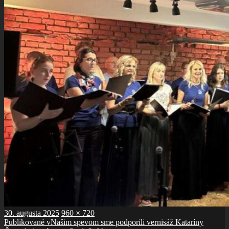
Publikované
Plná
30. augusta 2025
960 × 720
Navigácia
veľkosť
Publikované v
Našim spevom sme podporili vernisáž Kataríny