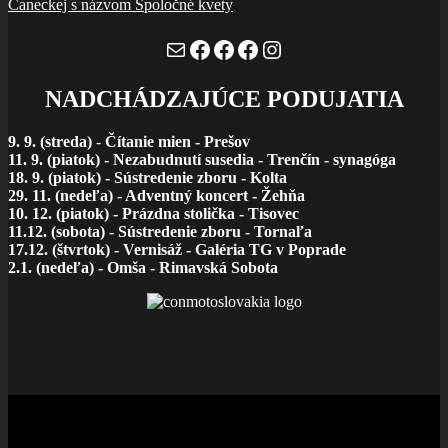
Čaneckej s názvom Spoločné kvety
v
článku
Mail
Facebook
Facebook
Facebook
Instagram
NADCHÁDZAJÚCE PODUJATIA
9. 9. (streda)
-
Čítanie mien - Prešov
11. 9. (piatok) - Nezabudnutí susedia - Trenčín - synagóga
18. 9. (piatok) - Sústredenie zboru - Kolta
29. 11. (nedeľa) - Adventný koncert - Žehňa
10. 12. (piatok) - Prázdna stolička - Tisovec
11.12. (sobota) - Sústredenie zboru - Tornaľa
17.12. (štvrtok) - Vernisáž - Galéria TG v Poprade
2.1. (nedeľa) - Omša - Rimavská Sobota