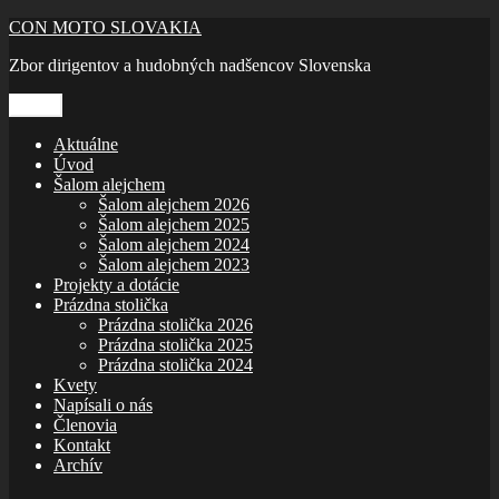
Prejsť
CON MOTO SLOVAKIA
na
Zbor dirigentov a hudobných nadšencov Slovenska
obsah
Menu
Aktuálne
Úvod
Šalom alejchem
Šalom alejchem 2026
Šalom alejchem 2025
Šalom alejchem 2024
Šalom alejchem 2023
Projekty a dotácie
Prázdna stolička
Prázdna stolička 2026
Prázdna stolička 2025
Prázdna stolička 2024
Kvety
Napísali o nás
Členovia
Kontakt
Archív