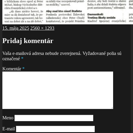
Publikované
Plná
15. mája 2025
2560 × 1293
veľkosť
Pridaj komentár
Vaša e-mailová adresa nebude zverejnená.
Vyžadované polia sú
označené
*
Komentár
*
Meno
E-mail