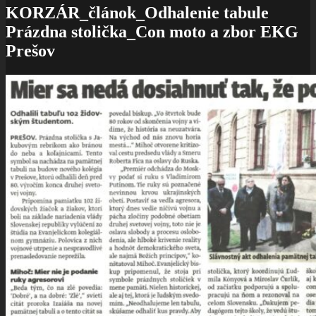
KORZÁR_článok_Odhalenie tabule
Prázdna stolička_Con moto a zbor EKG
Prešov