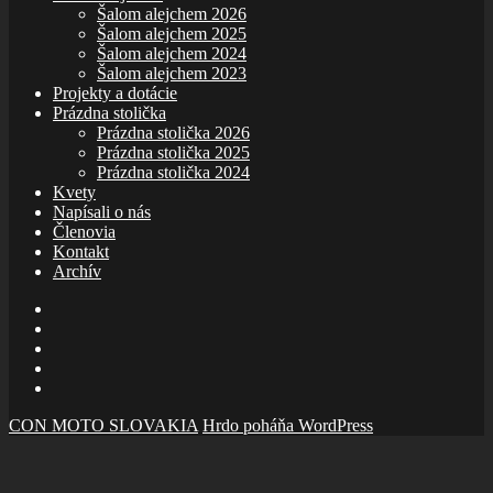
Šalom alejchem 2026
Šalom alejchem 2025
Šalom alejchem 2024
Šalom alejchem 2023
Projekty a dotácie
Prázdna stolička
Prázdna stolička 2026
Prázdna stolička 2025
Prázdna stolička 2024
Kvety
Napísali o nás
Členovia
Kontakt
Archív
E-
mail
Facebook
zboru
Facebook
Šalom
Facebook
Slolička
instagram
CON MOTO SLOVAKIA
Hrdo poháňa WordPress