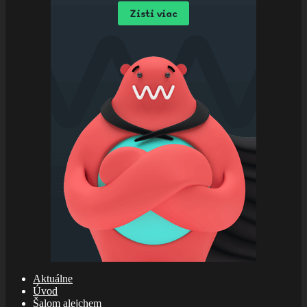
Aktuálne
Úvod
Šalom alejchem