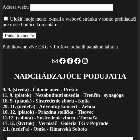
Adresa webu
Uložiť moje meno, e-mail a webovú stránku v tomto prehliadači
pre moje budúce komentáre.
Navigácia
Publikované v
Ne EKG v Prešove odhalili pamätnú tabuľu
v
Mail
Facebook
Facebook
Facebook
Instagram
článku
NADCHÁDZAJÚCE PODUJATIA
9. 9. (streda)
-
Čítanie mien - Prešov
11. 9. (piatok) - Nezabudnutí susedia - Trenčín - synagóga
18. 9. (piatok) - Sústredenie zboru - Kolta
29. 11. (nedeľa) - Adventný koncert - Žehňa
10. 12. (piatok) - Prázdna stolička - Tisovec
11.12. (sobota) - Sústredenie zboru - Tornaľa
17.12. (štvrtok) - Vernisáž - Galéria TG v Poprade
2.1. (nedeľa) - Omša - Rimavská Sobota