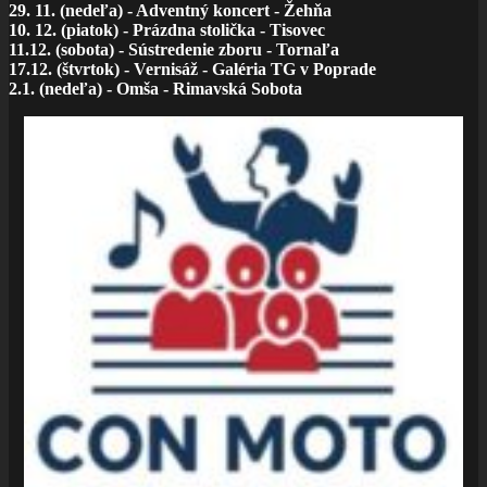
29. 11. (nedeľa) - Adventný koncert - Žehňa
10. 12. (piatok) - Prázdna stolička - Tisovec
11.12. (sobota) - Sústredenie zboru - Tornaľa
17.12. (štvrtok) - Vernisáž - Galéria TG v Poprade
2.1. (nedeľa) - Omša - Rimavská Sobota