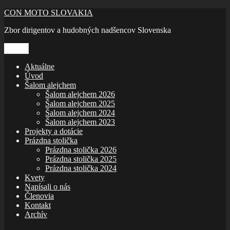
Prejsť
CON MOTO SLOVAKIA
na
Zbor dirigentov a hudobných nadšencov Slovenska
obsah
Menu
Aktuálne
Úvod
Šalom alejchem
Šalom alejchem 2026
Šalom alejchem 2025
Šalom alejchem 2024
Šalom alejchem 2023
Projekty a dotácie
Prázdna stolička
Prázdna stolička 2026
Prázdna stolička 2025
Prázdna stolička 2024
Kvety
Napísali o nás
Členovia
Kontakt
Archív