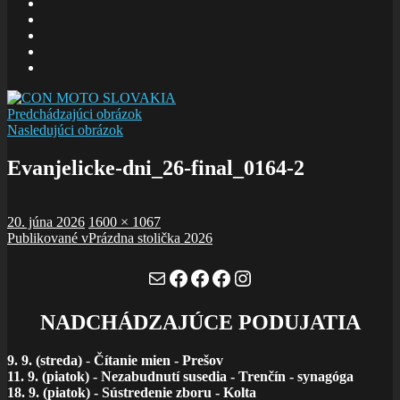
E-
mail
Facebook
zboru
Facebook
Šalom
Facebook
Slolička
instagram
Predchádzajúci obrázok
Nasledujúci obrázok
Evanjelicke-dni_26-final_0164-2
Publikované
Plná
20. júna 2026
1600 × 1067
Navigácia
veľkosť
Publikované v
Prázdna stolička 2026
v
Mail
Facebook
Facebook
Facebook
Instagram
článku
NADCHÁDZAJÚCE PODUJATIA
9. 9. (streda)
-
Čítanie mien - Prešov
11. 9. (piatok) - Nezabudnutí susedia - Trenčín - synagóga
18. 9. (piatok) - Sústredenie zboru - Kolta