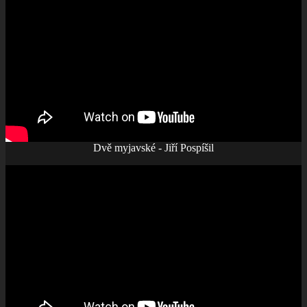
Dvě myjavské - Jiří Pospíšil