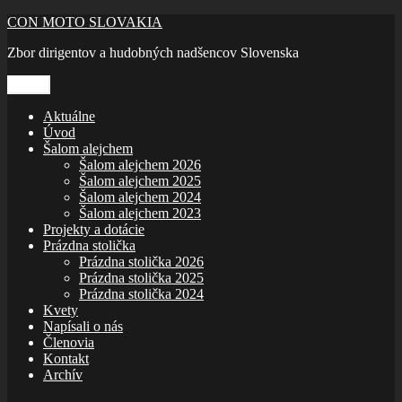
Prejsť
CON MOTO SLOVAKIA
na
Zbor dirigentov a hudobných nadšencov Slovenska
obsah
Menu
Aktuálne
Úvod
Šalom alejchem
Šalom alejchem 2026
Šalom alejchem 2025
Šalom alejchem 2024
Šalom alejchem 2023
Projekty a dotácie
Prázdna stolička
Prázdna stolička 2026
Prázdna stolička 2025
Prázdna stolička 2024
Kvety
Napísali o nás
Členovia
Kontakt
Archív