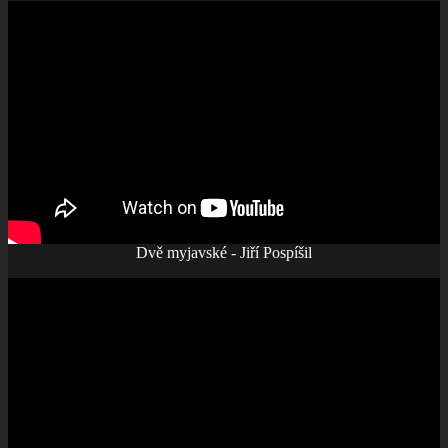
Dvě myjavské - Jiří Pospíšil