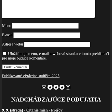
Meno
E-mail
Adresa webu
Uložiť moje meno, e-mail a webovú stránku v tomto prehliadači
pre moje budúce komentáre.
Navigácia
Publikované v
Prázdna stolička 2025
v
Mail
Facebook
Facebook
Facebook
Instagram
článku
NADCHÁDZAJÚCE PODUJATIA
9. 9. (streda)
-
Čítanie mien - Prešov