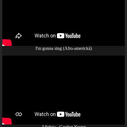
I'm gonna sing (Afro-americká)
Alleluia - Gordon Young