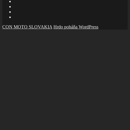
mail
Facebook
zboru
Facebook
Šalom
Facebook
Slolička
instagram
CON MOTO SLOVAKIA
Hrdo poháňa WordPress