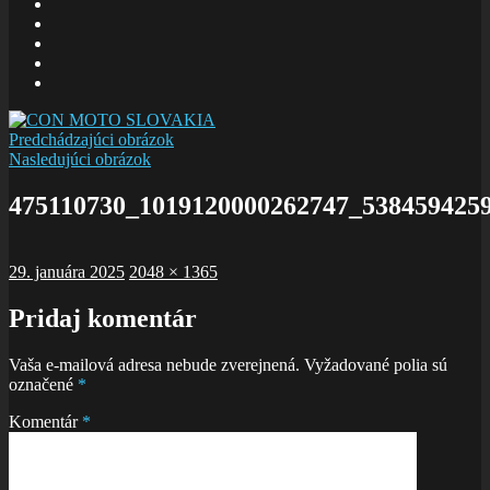
E-
mail
Facebook
zboru
Facebook
Šalom
Facebook
Slolička
instagram
Predchádzajúci obrázok
Nasledujúci obrázok
475110730_1019120000262747_538459425
Publikované
Plná
29. januára 2025
2048 × 1365
veľkosť
Pridaj komentár
Vaša e-mailová adresa nebude zverejnená.
Vyžadované polia sú
označené
*
Komentár
*