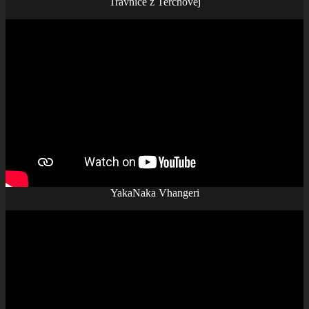
Trávnice z Terchovej
YakaNaka Vhangeri