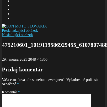
E-
mail
Facebook
zboru
Facebook
Šalom
Facebook
Slolička
instagram
Predchádzajúci obrázok
Nasledujúci obrázok
475210601_1019119586929455_610780748
Publikované
Plná
29. januára 2025
2048 × 1365
veľkosť
Pridaj komentár
Vaša e-mailová adresa nebude zverejnená.
Vyžadované polia sú
označené
*
Komentár
*