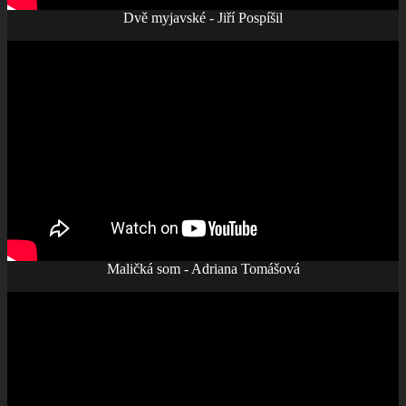
Dvě myjavské - Jiří Pospíšil
Maličká som - Adriana Tomášová