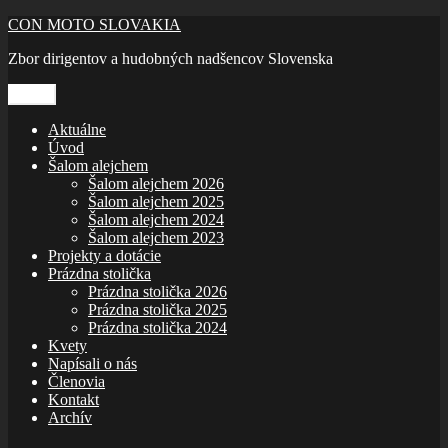
Prejsť
CON MOTO SLOVAKIA
na
Zbor dirigentov a hudobných nadšencov Slovenska
obsah
Menu
Aktuálne
Úvod
Šalom alejchem
Šalom alejchem 2026
Šalom alejchem 2025
Šalom alejchem 2024
Šalom alejchem 2023
Projekty a dotácie
Prázdna stolička
Prázdna stolička 2026
Prázdna stolička 2025
Prázdna stolička 2024
Kvety
Napísali o nás
Členovia
Kontakt
Archív