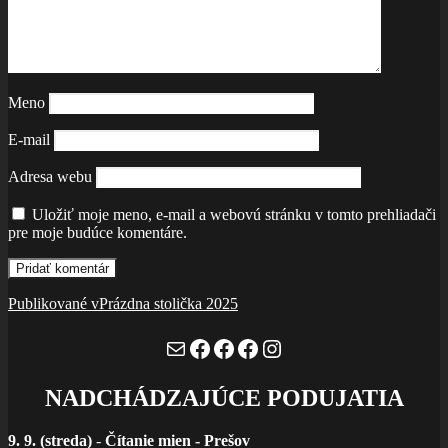
Meno
E-mail
Adresa webu
Uložiť moje meno, e-mail a webovú stránku v tomto prehliadači
pre moje budúce komentáre.
Navigácia
Publikované v
Prázdna stolička 2025
v
Mail
Facebook
Facebook
Facebook
Instagram
článku
NADCHÁDZAJÚCE PODUJATIA
9. 9. (streda)
-
Čítanie mien - Prešov